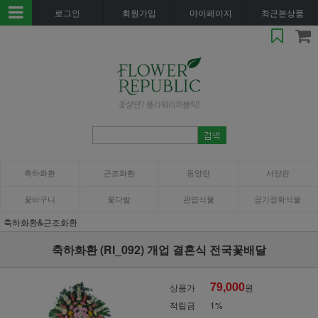
로그인
회원가입
마이페이지
최근본상품
축하화환
근조화환
동양란
서양란
꽃바구니
꽃다발
관엽식물
공기정화식물
축하화환&근조화환
축하화환 (RI_092) 개업 결혼식 전국꽃배달
79,000
상품가
원
적립금
1%