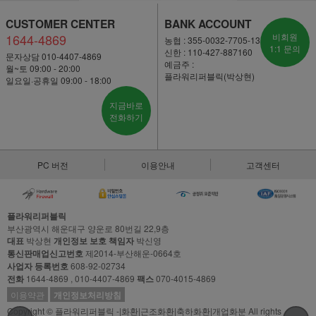
CUSTOMER CENTER
BANK ACCOUNT
1644-4869
비회원
농협 : 355-0032-7705-13
1:1 문의
신한 : 110-427-887160
문자상담 010-4407-4869
예금주 :
월~토 09:00 - 20:00
플라워리퍼블릭(박상현)
일요일·공휴일 09:00 - 18:00
지금바로
전화하기
PC 버전
이용안내
고객센터
플라워리퍼블릭
부산광역시 해운대구 양운로 80번길 22,9층
대표
박상현
개인정보 보호 책임자
박신영
통신판매업신고번호
제2014-부산해운-0664호
사업자 등록번호
608-92-02734
전화
1644-4869 , 010-4407-4869
팩스
070-4015-4869
이용약관
개인정보처리방침
Copyright © 플라워리퍼블릭 -|화환|근조화환|축하화환|개업화분 All rights