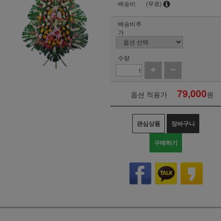
배송비
(무료)
배송비추
가
수량
79,000
옵션 적용가
원
관심상품
장바구니
구매하기