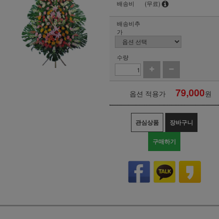
배송비
(무료)
배송비추
가
수량
79,000
옵션 적용가
원
관심상품
장바구니
구매하기