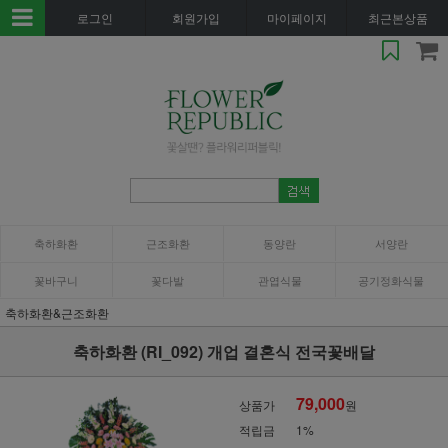
로그인
회원가입
마이페이지
최근본상품
축하화환
근조화환
동양란
서양란
꽃바구니
꽃다발
관엽식물
공기정화식물
축하화환&근조화환
축하화환 (RI_092) 개업 결혼식 전국꽃배달
79,000
상품가
원
적립금
1%