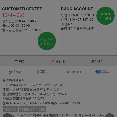
CUSTOMER CENTER
BANK ACCOUNT
1644-4869
비회원
농협 : 355-0032-7705-13
1:1 문의
신한 : 110-427-887160
문자상담 010-4407-4869
예금주 :
월~토 09:00 - 20:00
플라워리퍼블릭(박상현)
일요일·공휴일 09:00 - 18:00
지금바로
전화하기
PC 버전
이용안내
고객센터
플라워리퍼블릭
부산광역시 해운대구 양운로 80번길 22,9층
대표
박상현
개인정보 보호 책임자
박신영
통신판매업신고번호
제2014-부산해운-0664호
사업자 등록번호
608-92-02734
전화
1644-4869 , 010-4407-4869
팩스
070-4015-4869
이용약관
개인정보처리방침
Copyright © 플라워리퍼블릭 -|화환|근조화환|축하화환|개업화분 All rights