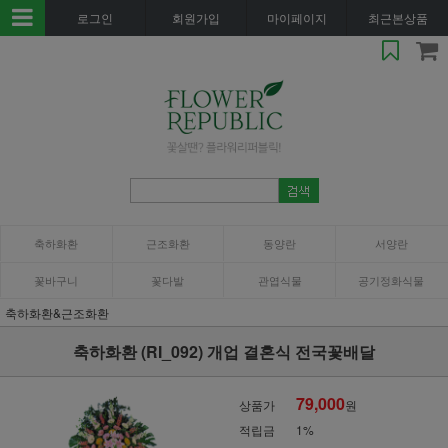
로그인
회원가입
마이페이지
최근본상품
축하화환
근조화환
동양란
서양란
꽃바구니
꽃다발
관엽식물
공기정화식물
축하화환&근조화환
축하화환 (RI_092) 개업 결혼식 전국꽃배달
79,000
상품가
원
적립금
1%