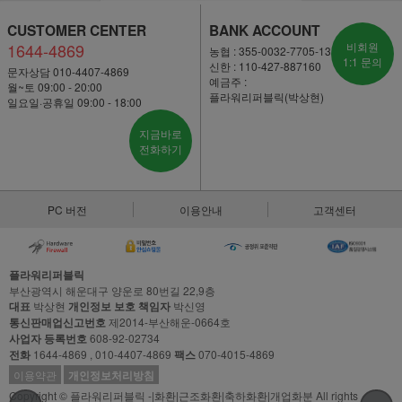
CUSTOMER CENTER
BANK ACCOUNT
1644-4869
비회원
농협 : 355-0032-7705-13
1:1 문의
신한 : 110-427-887160
문자상담 010-4407-4869
예금주 :
월~토 09:00 - 20:00
플라워리퍼블릭(박상현)
일요일·공휴일 09:00 - 18:00
지금바로
전화하기
PC 버전
이용안내
고객센터
플라워리퍼블릭
부산광역시 해운대구 양운로 80번길 22,9층
대표
박상현
개인정보 보호 책임자
박신영
통신판매업신고번호
제2014-부산해운-0664호
사업자 등록번호
608-92-02734
전화
1644-4869 , 010-4407-4869
팩스
070-4015-4869
이용약관
개인정보처리방침
Copyright © 플라워리퍼블릭 -|화환|근조화환|축하화환|개업화분 All rights