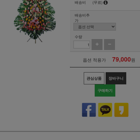
배송비
(무료)
배송비추
가
수량
79,000
옵션 적용가
원
관심상품
장바구니
구매하기