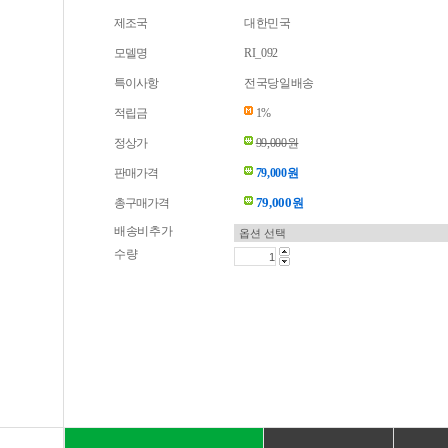
제조국
대한민국
모델명
RI_092
특이사항
전국당일배송
적립금
1%
정상가
99,000원
판매가격
79,000원
79,000
총구매가격
원
배송비추가
수량