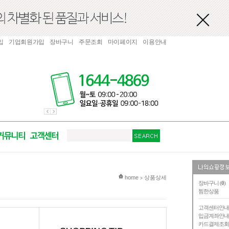
입
기업회원가입
장바구니
주문조회
마이페이지
이용안내
현재 위치
home
상품상세
>
장바구니 (
0
)
찜한상품
고객센터안
입금계좌안
카드결제조