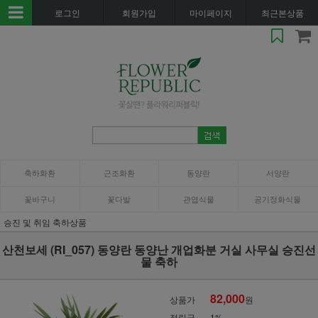
로그인
회원가입
마이페이지
최근본상품
축하화환
근조화환
동양란
서양란
꽃바구니
꽃다발
관엽식물
공기정화식물
승진 및 취임 축하상품
산천보세 (RI_057) 동양란 동양난 개업화분 거실 사무실 승진선
물 축하
82,000
상품가
원
적립금
1%