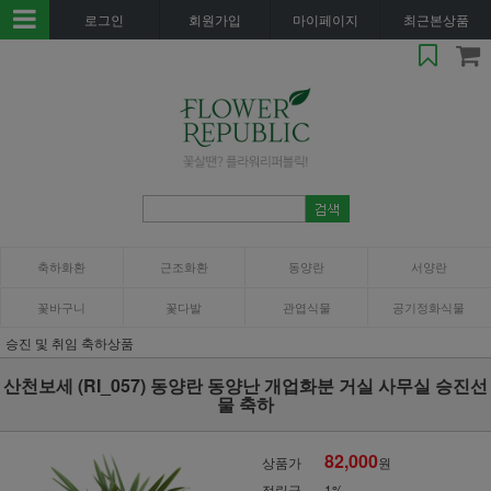
로그인
회원가입
마이페이지
최근본상품
축하화환
근조화환
동양란
서양란
꽃바구니
꽃다발
관엽식물
공기정화식물
승진 및 취임 축하상품
산천보세 (RI_057) 동양란 동양난 개업화분 거실 사무실 승진선
물 축하
82,000
상품가
원
적립금
1%