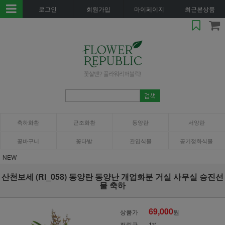
로그인
회원가입
마이페이지
최근본상품
축하화환
근조화환
동양란
서양란
꽃바구니
꽃다발
관엽식물
공기정화식물
NEW
산천보세 (RI_058) 동양란 동양난 개업화분 거실 사무실 승진선
물 축하
69,000
상품가
원
적립금
1%