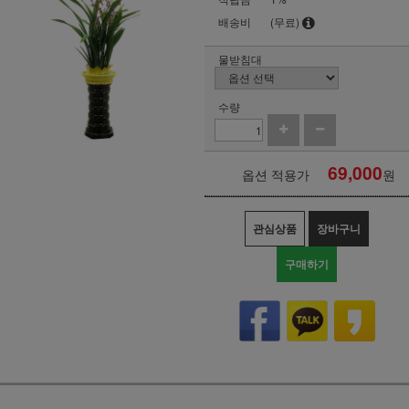
배송비
(무료)
물받침대
수량
69,000
옵션 적용가
원
관심상품
장바구니
구매하기