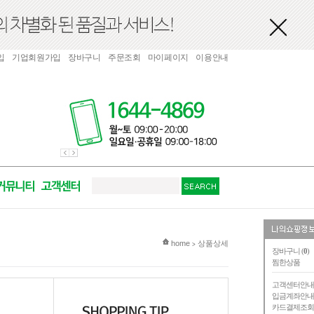
입
기업회원가입
장바구니
주문조회
마이페이지
이용안내
현재 위치
home
상품상세
>
장바구니 (
0
)
찜한상품
고객센터안
입금계좌안
카드결제조