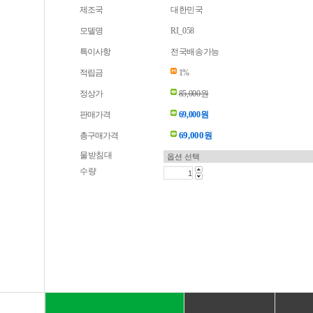
제조국
대한민국
모델명
RI_058
특이사항
전국배송가능
적립금
1%
정상가
85,000원
판매가격
69,000원
69,000
총구매가격
원
물받침대
수량