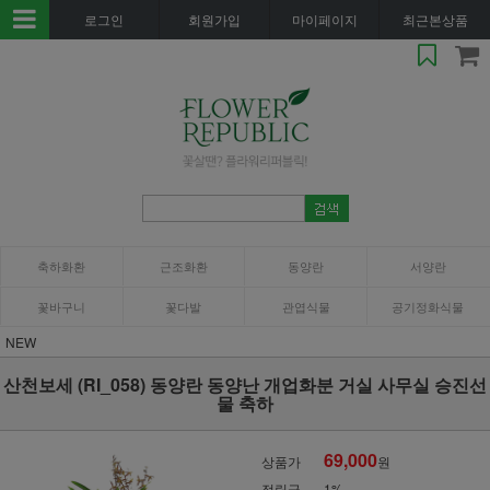
로그인
회원가입
마이페이지
최근본상품
축하화환
근조화환
동양란
서양란
꽃바구니
꽃다발
관엽식물
공기정화식물
NEW
산천보세 (RI_058) 동양란 동양난 개업화분 거실 사무실 승진선
물 축하
69,000
상품가
원
적립금
1%