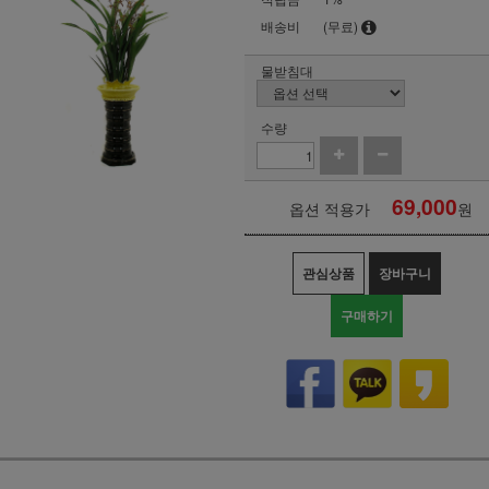
배송비
(무료)
물받침대
수량
69,000
옵션 적용가
원
관심상품
장바구니
구매하기