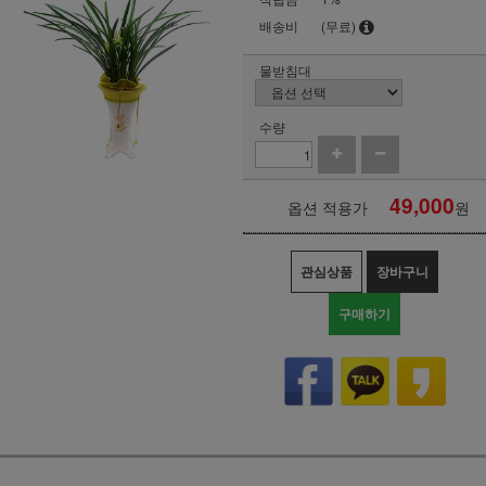
배송비
(무료)
물받침대
수량
49,000
옵션 적용가
원
관심상품
장바구니
구매하기