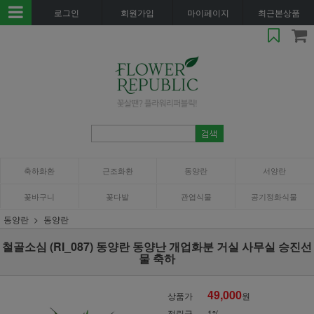
로그인
회원가입
마이페이지
최근본상품
축하화환
근조화환
동양란
서양란
꽃바구니
꽃다발
관엽식물
공기정화식물
동양란
동양란
철골소심 (RI_087) 동양란 동양난 개업화분 거실 사무실 승진선
물 축하
49,000
상품가
원
적립금
1%