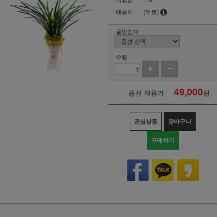
배송비
(무료)
물받침대
수량
49,000
옵션 적용가
원
관심상품
장바구니
구매하기