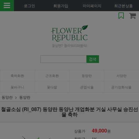
로그인
회원가입
마이페이지
최근본상품
축하화환
근조화환
동양란
서양란
꽃바구니
꽃다발
관엽식물
공기정화식물
동양란
동양란
철골소심 (RI_087) 동양란 동양난 개업화분 거실 사무실 승진선
물 축하
49,000
상품가
원
적립금
1%