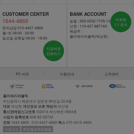
CUSTOMER CENTER
BANK ACCOUNT
1644-4869
비회원
농협 : 355-0032-7705-13
1:1 문의
신한 : 110-427-887160
문자상담 010-4407-4869
예금주 :
월~토 09:00 - 20:00
플라워리퍼블릭(박상현)
일요일·공휴일 09:00 - 18:00
지금바로
전화하기
PC 버전
이용안내
고객센터
플라워리퍼블릭
부산광역시 해운대구 양운로 80번길 22,9층
대표
박상현
개인정보 보호 책임자
박신영
통신판매업신고번호
제2014-부산해운-0664호
사업자 등록번호
608-92-02734
전화
1644-4869 , 010-4407-4869
팩스
070-4015-4869
이용약관
개인정보처리방침