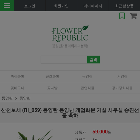
로그인
회원가입
마이페이지
최근본상품
축하화환
근조화환
동양란
서양란
꽃바구니
꽃다발
관엽식물
공기정화식물
동양란
동양란
산천보세 (RI_059) 동양란 동양난 개업화분 거실 사무실 승진선
물 축하
59,000
상품가
원
적립금
1%