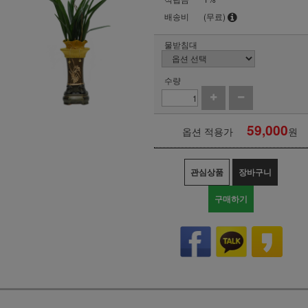
배송비
(무료)
물받침대
수량
59,000
옵션 적용가
원
관심상품
장바구니
구매하기