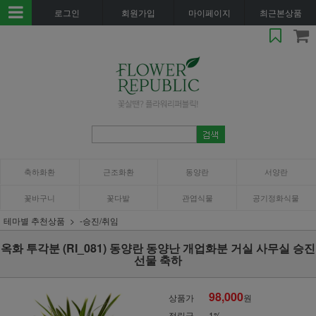
로그인
회원가입
마이페이지
최근본상품
축하화환
근조화환
동양란
서양란
꽃바구니
꽃다발
관엽식물
공기정화식물
테마별 추천상품
-승진/취임
옥화 투각분 (RI_081) 동양란 동양난 개업화분 거실 사무실 승진
선물 축하
98,000
상품가
원
적립금
1%