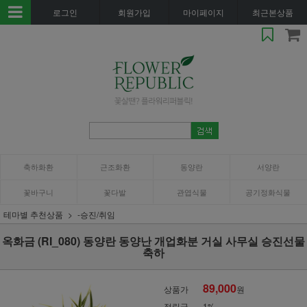
로그인
회원가입
마이페이지
최근본상품
축하화환
근조화환
동양란
서양란
꽃바구니
꽃다발
관엽식물
공기정화식물
테마별 추천상품
-승진/취임
옥화금 (RI_080) 동양란 동양난 개업화분 거실 사무실 승진선물
축하
89,000
상품가
원
적립금
1%