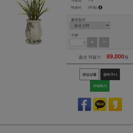
배송비
(무료)
물받침대
수량
89,000
옵션 적용가
원
관심상품
장바구니
구매하기