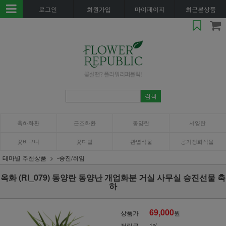
로그인
회원가입
마이페이지
최근본상품
축하화환
근조화환
동양란
서양란
꽃바구니
꽃다발
관엽식물
공기정화식물
테마별 추천상품
-승진/취임
옥화 (RI_079) 동양란 동양난 개업화분 거실 사무실 승진선물 축
하
69,000
상품가
원
적립금
1%