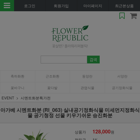
로그인
회원가입
마이페이지
최근본상품
축하화환
근조화환
동양란
서양란
꽃바구니
꽃다발
관엽식물
공기정화식물
EVENT
시멘트화분특가전
아가베 시멘트화분 (RI_063) 실내공기정화식물 미세먼지정화식
물 공기청정 선물 키우기쉬운 승진화분
128,000
상품가
원
적립금
1%