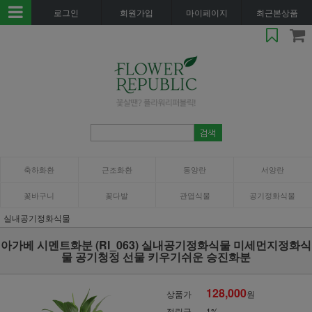
로그인
회원가입
마이페이지
최근본상품
축하화환
근조화환
동양란
서양란
꽃바구니
꽃다발
관엽식물
공기정화식물
실내공기정화식물
아가베 시멘트화분 (RI_063) 실내공기정화식물 미세먼지정화식
물 공기청정 선물 키우기쉬운 승진화분
128,000
상품가
원
적립금
1%