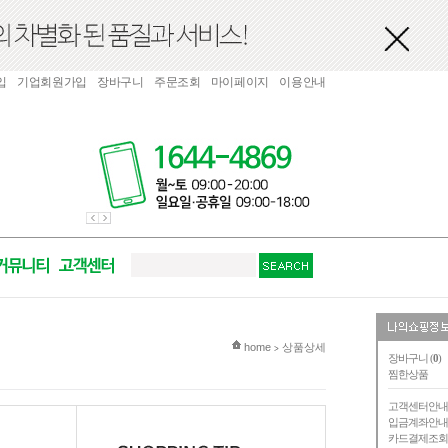
입
기업회원가입
장바구니
주문조회
마이페이지
이용안내
현재 위치
home
상품상세
>
장바구니 (
0
)
찜한상품
고객센터안
입금계좌안
카드결제조