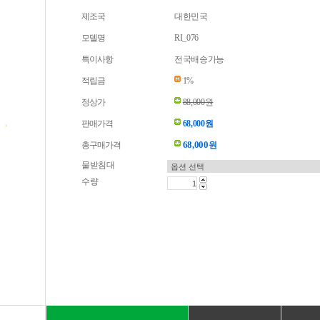
제조국
대한민국
모델명
RI_076
특이사항
전국배송가능
적립금
1%
정상가
88,000원
판매가격
68,000원
68,000
총구매가격
원
물받침대
수량