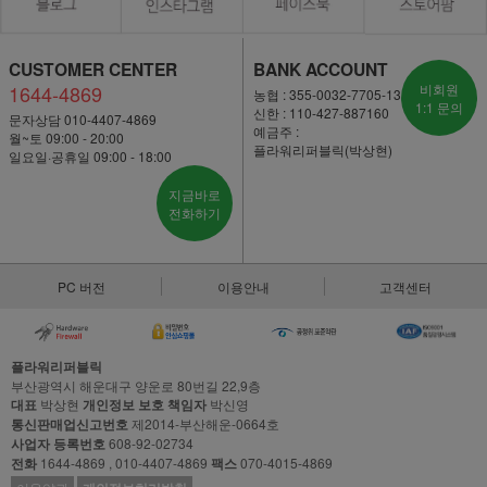
CUSTOMER CENTER
BANK ACCOUNT
1644-4869
비회원
농협 : 355-0032-7705-13
1:1 문의
신한 : 110-427-887160
문자상담 010-4407-4869
예금주 :
월~토 09:00 - 20:00
플라워리퍼블릭(박상현)
일요일·공휴일 09:00 - 18:00
지금바로
전화하기
PC 버전
이용안내
고객센터
플라워리퍼블릭
부산광역시 해운대구 양운로 80번길 22,9층
대표
박상현
개인정보 보호 책임자
박신영
통신판매업신고번호
제2014-부산해운-0664호
사업자 등록번호
608-92-02734
전화
1644-4869 , 010-4407-4869
팩스
070-4015-4869