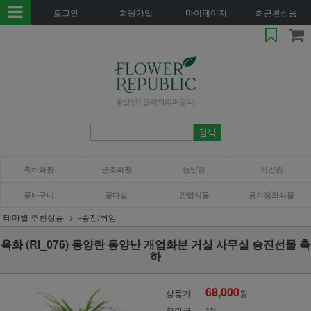
로그인
회원가입
마이페이지
최근본상품
축하화환
근조화환
동양란
서양란
꽃바구니
꽃다발
관엽식물
공기정화식물
테마별 추천상품
-승진/취임
옥화 (RI_076) 동양란 동양난 개업화분 거실 사무실 승진선물 축
하
68,000
상품가
원
적립금
1%