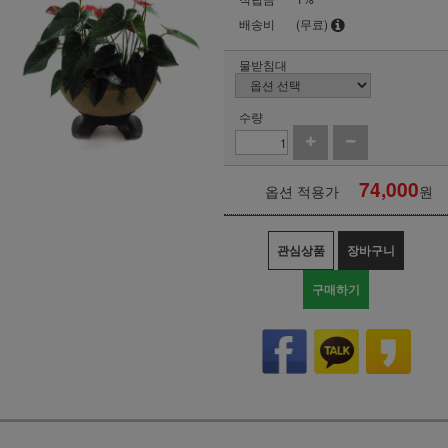
배송비
(무료)
물받침대
수량
74,000
옵션 적용가
원
관심상품
장바구니
구매하기