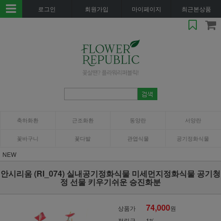
로그인
회원가입
마이페이지
최근본상품
축하화환
근조화환
동양란
서양란
꽃바구니
꽃다발
관엽식물
공기정화식물
NEW
안시리움 (RI_074) 실내공기정화식물 미세먼지정화식물 공기청
정 선물 키우기쉬운 승진화분
74,000
상품가
원
적립금
1%