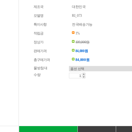
제조국
대한민국
모델명
RI_073
특이사항
전국배송가능
적립금
1%
정상가
109,000원
판매가격
84,000원
84,000
총구매가격
원
물받침대
수량