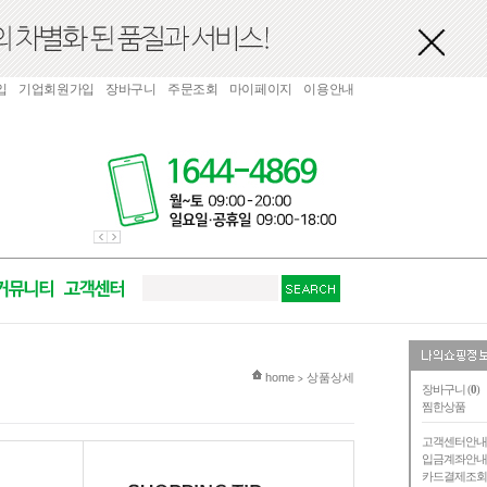
입
기업회원가입
장바구니
주문조회
마이페이지
이용안내
현재 위치
home
상품상세
>
장바구니 (
0
)
찜한상품
고객센터안
입금계좌안
카드결제조