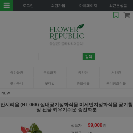
로그인
회원가입
마이페이지
최근본상품
축하화환
근조화환
동양란
서양란
꽃바구니
꽃다발
관엽식물
공기정화식물
NEW
안시리움 (RI_068) 실내공기정화식물 미세먼지정화식물 공기청
정 선물 키우기쉬운 승진화분
99,000
상품가
원
적립금
1%