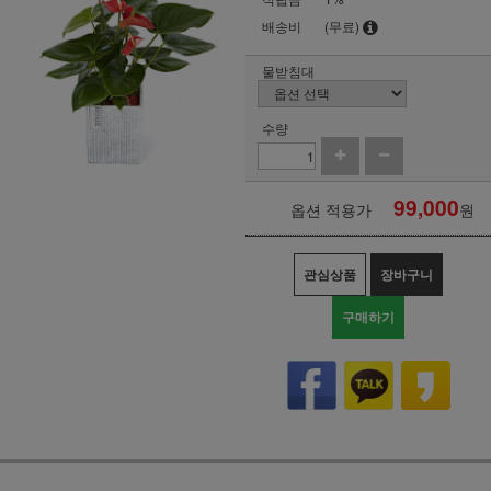
배송비
(무료)
물받침대
수량
99,000
옵션 적용가
원
관심상품
장바구니
구매하기