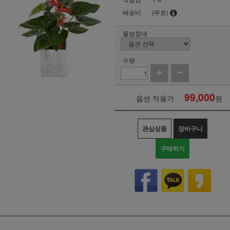
배송비
(무료)
물받침대
수량
99,000
옵션 적용가
원
관심상품
장바구니
구매하기