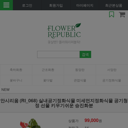
로그인
회원가입
마이페이지
최근본상품
축하화환
근조화환
동양란
서양란
꽃바구니
꽃다발
관엽식물
공기정화식물
NEW
안시리움 (RI_068) 실내공기정화식물 미세먼지정화식물 공기청
정 선물 키우기쉬운 승진화분
99,000
상품가
원
적립금
1%