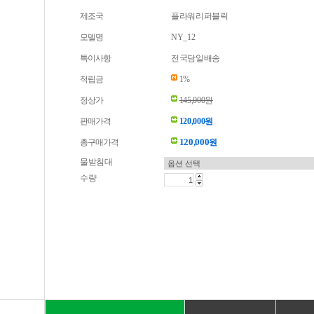
제조국
플라워리퍼블릭
모델명
NY_12
특이사항
전국당일배송
적립금
1%
정상가
145,000원
판매가격
120,000원
120,000
총구매가격
원
물받침대
수량