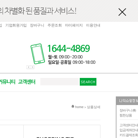
입
기업회원가입
장바구니
주문조회
마이페이지
이용안내
현재 위치
home
상품상세
>
장바구니 (
0
)
찜한상품
고객센터안
입금계좌안
카드결제조