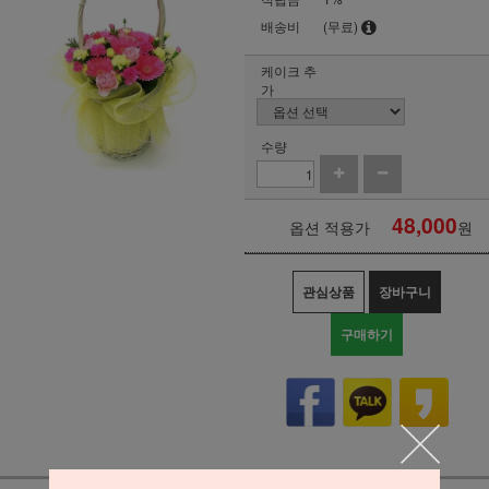
배송비
(무료)
케이크 추
가
수량
48,000
옵션 적용가
원
관심상품
장바구니
구매하기