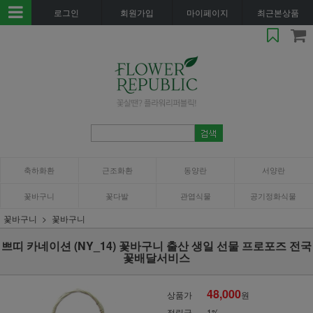
로그인
회원가입
마이페이지
최근본상품
축하화환
근조화환
동양란
서양란
꽃바구니
꽃다발
관엽식물
공기정화식물
꽃바구니
꽃바구니
쁘띠 카네이션 (NY_14) 꽃바구니 출산 생일 선물 프로포즈 전국
꽃배달서비스
48,000
상품가
원
적립금
1%