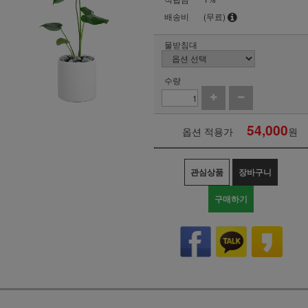
배송비
(무료)
물받침대
수량
54,000
옵션 적용가
원
관심상품
장바구니
구매하기