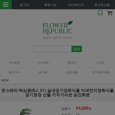
로그인
회원가입
마이페이지
최근본상품
축하화환
근조화환
동양란
서양란
꽃바구니
꽃다발
관엽식물
공기정화식물
NEW
몬스테라 탁상용(BJ_01) 실내공기정화식물 미세먼지정화식물
공기청정 선물 키우기쉬운 승진화분
54,000
상품가
원
적립금
1%