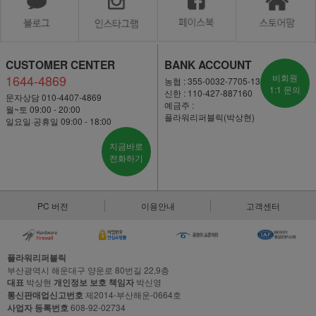
CUSTOMER CENTER
BANK ACCOUNT
1644-4869
비회원
농협 : 355-0032-7705-13
1:1 문의
신한 : 110-427-887160
문자상담 010-4407-4869
예금주 :
월~토 09:00 - 20:00
플라워리퍼블릭(박상현)
일요일·공휴일 09:00 - 18:00
지금바로
전화하기
PC 버전
이용안내
고객센터
플라워리퍼블릭
부산광역시 해운대구 양운로 80번길 22,9층
대표
박상현
개인정보 보호 책임자
박신영
통신판매업신고번호
제2014-부산해운-0664호
사업자 등록번호
608-92-02734