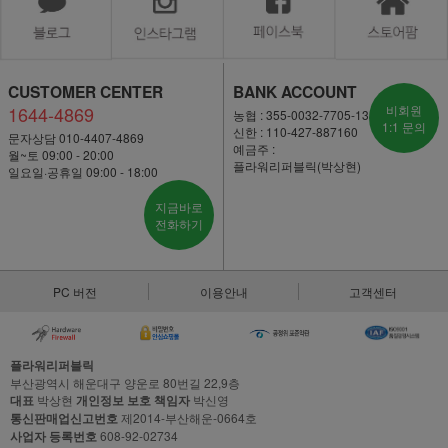
CUSTOMER CENTER
BANK ACCOUNT
1644-4869
비회원
농협 : 355-0032-7705-13
1:1 문의
신한 : 110-427-887160
문자상담 010-4407-4869
예금주 :
월~토 09:00 - 20:00
플라워리퍼블릭(박상현)
일요일·공휴일 09:00 - 18:00
지금바로
전화하기
PC 버전
이용안내
고객센터
플라워리퍼블릭
부산광역시 해운대구 양운로 80번길 22,9층
대표
박상현
개인정보 보호 책임자
박신영
통신판매업신고번호
제2014-부산해운-0664호
사업자 등록번호
608-92-02734