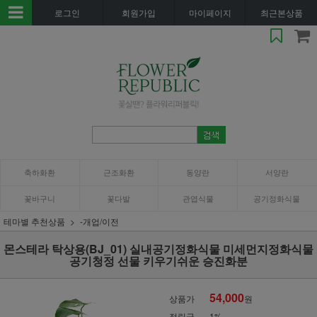
로그인
회원가입
마이페이지
최근본상품
축하화환
근조화환
동양란
서양란
꽃바구니
꽃다발
관엽식물
공기정화식물
테마별 추천상품
-개업/이전
몬스테라 탁상용(BJ_01) 실내공기정화식물 미세먼지정화식물
공기청정 선물 키우기쉬운 승진화분
54,000
상품가
원
적립금
1%