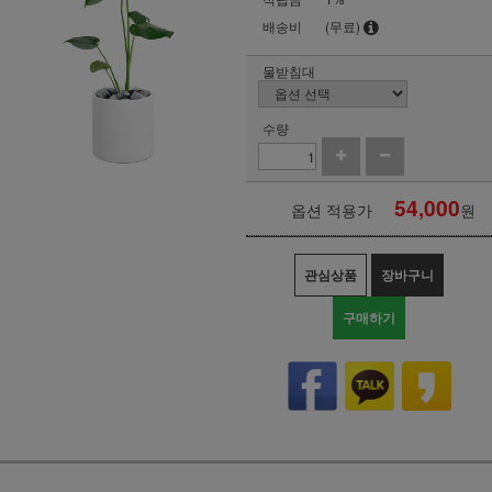
배송비
(무료)
물받침대
수량
54,000
옵션 적용가
원
관심상품
장바구니
구매하기