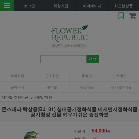
로그인
회원가입
마이페이지
최근본상품
축하화환
근조화환
동양란
서양란
꽃바구니
꽃다발
관엽식물
공기정화식물
테마별 추천상품
-개업/이전
몬스테라 탁상용(BJ_01) 실내공기정화식물 미세먼지정화식물
공기청정 선물 키우기쉬운 승진화분
54,000
상품가
원
적립금
1%