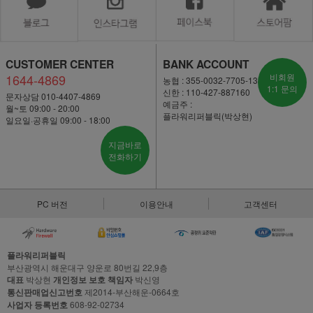
CUSTOMER CENTER
BANK ACCOUNT
1644-4869
비회원
농협 : 355-0032-7705-13
1:1 문의
신한 : 110-427-887160
문자상담 010-4407-4869
예금주 :
월~토 09:00 - 20:00
플라워리퍼블릭(박상현)
일요일·공휴일 09:00 - 18:00
지금바로
전화하기
PC 버전
이용안내
고객센터
플라워리퍼블릭
부산광역시 해운대구 양운로 80번길 22,9층
대표
박상현
개인정보 보호 책임자
박신영
통신판매업신고번호
제2014-부산해운-0664호
사업자 등록번호
608-92-02734