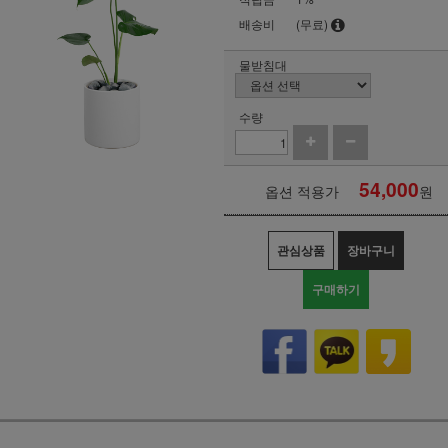
배송비
(무료)
물받침대
수량
54,000
옵션 적용가
원
관심상품
장바구니
구매하기