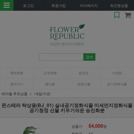
로그인
회원가입
마이페이지
최근본상품
축하화환
근조화환
동양란
서양란
꽃바구니
꽃다발
관엽식물
공기정화식물
테마별 추천상품
-개업/이전
몬스테라 탁상용(BJ_01) 실내공기정화식물 미세먼지정화식물
공기청정 선물 키우기쉬운 승진화분
54,000
상품가
원
적립금
1%