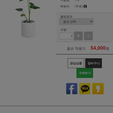
배송비
(무료)
물받침대
수량
54,000
옵션 적용가
원
관심상품
장바구니
구매하기