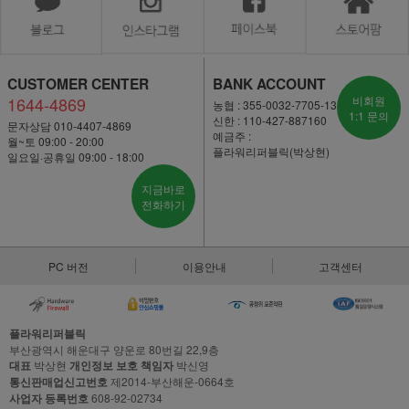
CUSTOMER CENTER
BANK ACCOUNT
1644-4869
비회원
농협 : 355-0032-7705-13
1:1 문의
신한 : 110-427-887160
문자상담 010-4407-4869
예금주 :
월~토 09:00 - 20:00
플라워리퍼블릭(박상현)
일요일·공휴일 09:00 - 18:00
지금바로
전화하기
PC 버전
이용안내
고객센터
플라워리퍼블릭
부산광역시 해운대구 양운로 80번길 22,9층
대표
박상현
개인정보 보호 책임자
박신영
통신판매업신고번호
제2014-부산해운-0664호
사업자 등록번호
608-92-02734