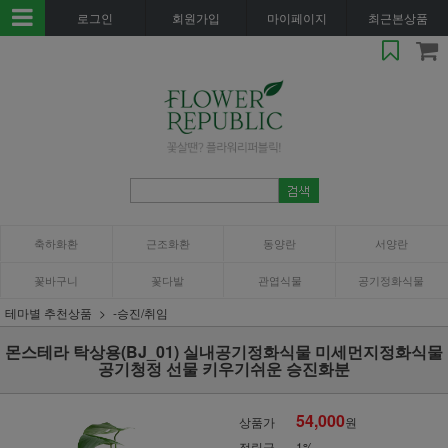
로그인
회원가입
마이페이지
최근본상품
축하화환
근조화환
동양란
서양란
꽃바구니
꽃다발
관엽식물
공기정화식물
테마별 추천상품
-승진/취임
몬스테라 탁상용(BJ_01) 실내공기정화식물 미세먼지정화식물
공기청정 선물 키우기쉬운 승진화분
54,000
상품가
원
적립금
1%