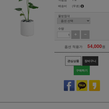
배송비
(무료)
물받침대
수량
54,000
옵션 적용가
원
관심상품
장바구니
구매하기