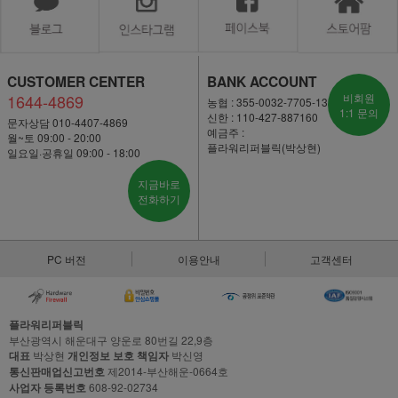
CUSTOMER CENTER
BANK ACCOUNT
1644-4869
비회원
농협 : 355-0032-7705-13
1:1 문의
신한 : 110-427-887160
문자상담 010-4407-4869
예금주 :
월~토 09:00 - 20:00
플라워리퍼블릭(박상현)
일요일·공휴일 09:00 - 18:00
지금바로
전화하기
PC 버전
이용안내
고객센터
플라워리퍼블릭
부산광역시 해운대구 양운로 80번길 22,9층
대표
박상현
개인정보 보호 책임자
박신영
통신판매업신고번호
제2014-부산해운-0664호
사업자 등록번호
608-92-02734