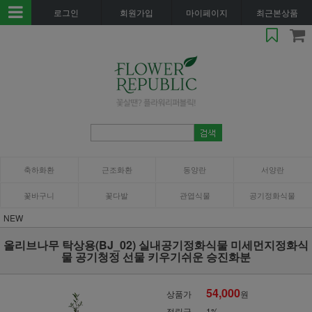
로그인
회원가입
마이페이지
최근본상품
축하화환
근조화환
동양란
서양란
꽃바구니
꽃다발
관엽식물
공기정화식물
NEW
올리브나무 탁상용(BJ_02) 실내공기정화식물 미세먼지정화식
물 공기청정 선물 키우기쉬운 승진화분
54,000
상품가
원
적립금
1%