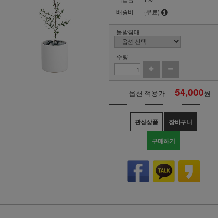
배송비
(무료)
물받침대
수량
54,000
옵션 적용가
원
관심상품
장바구니
구매하기