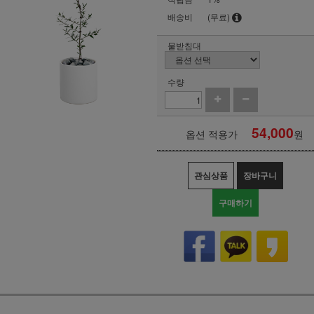
배송비
(무료)
물받침대
수량
54,000
옵션 적용가
원
관심상품
장바구니
구매하기