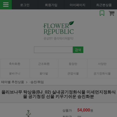
로그인
회원가입
마이페이지
최근본상품
축하화환
근조화환
동양란
서양란
꽃바구니
꽃다발
관엽식물
공기정화식물
테마별 추천상품
-승진/취임
올리브나무 탁상용(BJ_02) 실내공기정화식물 미세먼지정화식
물 공기청정 선물 키우기쉬운 승진화분
54,000
상품가
원
적립금
1%