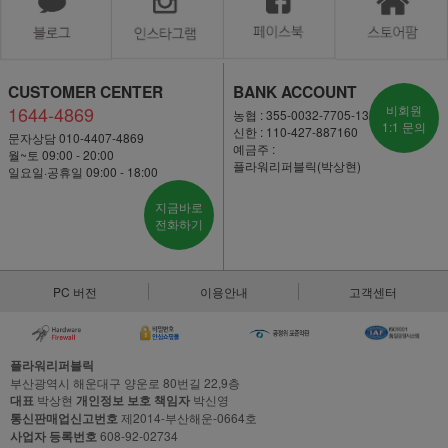
CUSTOMER CENTER
BANK ACCOUNT
1644-4869
비회원
농협 : 355-0032-7705-13
1:1 문의
신한 : 110-427-887160
문자상담 010-4407-4869
예금주 :
월~토 09:00 - 20:00
플라워리퍼블릭(박상현)
일요일·공휴일 09:00 - 18:00
지금바로
전화하기
PC 버전
이용안내
고객센터
플라워리퍼블릭
부산광역시 해운대구 양운로 80번길 22,9층
대표
박상현
개인정보 보호 책임자
박신영
통신판매업신고번호
제2014-부산해운-0664호
사업자 등록번호
608-92-02734