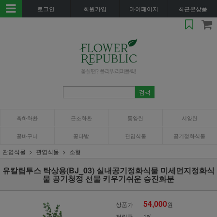
로그인
회원가입
마이페이지
최근본상품
축하화환
근조화환
동양란
서양란
꽃바구니
꽃다발
관엽식물
공기정화식물
관엽식물
관엽식물
소형
유칼립투스 탁상용(BJ_03) 실내공기정화식물 미세먼지정화식
물 공기청정 선물 키우기쉬운 승진화분
54,000
상품가
원
적립금
1%