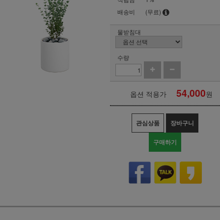
배송비
(무료)
물받침대
수량
54,000
옵션 적용가
원
관심상품
장바구니
구매하기