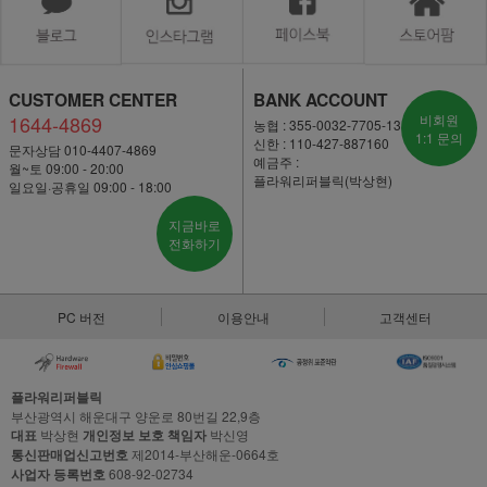
CUSTOMER CENTER
BANK ACCOUNT
1644-4869
비회원
농협 : 355-0032-7705-13
1:1 문의
신한 : 110-427-887160
문자상담 010-4407-4869
예금주 :
월~토 09:00 - 20:00
플라워리퍼블릭(박상현)
일요일·공휴일 09:00 - 18:00
지금바로
전화하기
PC 버전
이용안내
고객센터
플라워리퍼블릭
부산광역시 해운대구 양운로 80번길 22,9층
대표
박상현
개인정보 보호 책임자
박신영
통신판매업신고번호
제2014-부산해운-0664호
사업자 등록번호
608-92-02734