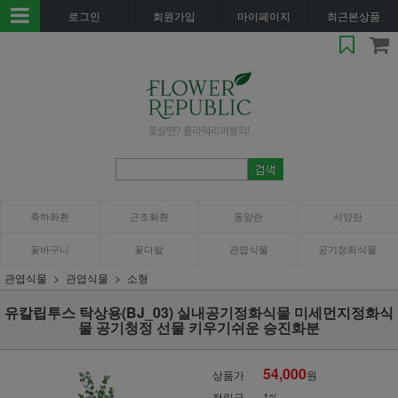
로그인
회원가입
마이페이지
최근본상품
축하화환
근조화환
동양란
서양란
꽃바구니
꽃다발
관엽식물
공기정화식물
관엽식물
관엽식물
소형
유칼립투스 탁상용(BJ_03) 실내공기정화식물 미세먼지정화식
물 공기청정 선물 키우기쉬운 승진화분
54,000
상품가
원
적립금
1%