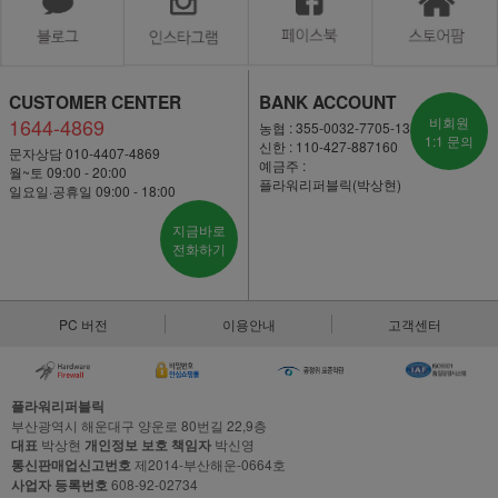
CUSTOMER CENTER
BANK ACCOUNT
1644-4869
비회원
농협 : 355-0032-7705-13
1:1 문의
신한 : 110-427-887160
문자상담 010-4407-4869
예금주 :
월~토 09:00 - 20:00
플라워리퍼블릭(박상현)
일요일·공휴일 09:00 - 18:00
지금바로
전화하기
PC 버전
이용안내
고객센터
플라워리퍼블릭
부산광역시 해운대구 양운로 80번길 22,9층
대표
박상현
개인정보 보호 책임자
박신영
통신판매업신고번호
제2014-부산해운-0664호
사업자 등록번호
608-92-02734