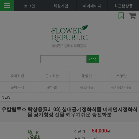
로그인
회원가입
마이페이지
최근본상품
축하화환
근조화환
동양란
서양란
꽃바구니
꽃다발
관엽식물
공기정화식물
NEW
유칼립투스 탁상용(BJ_03) 실내공기정화식물 미세먼지정화식
물 공기청정 선물 키우기쉬운 승진화분
54,000
상품가
원
적립금
1%