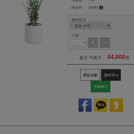
배송비
(무료)
물받침대
수량
54,000
옵션 적용가
원
관심상품
장바구니
구매하기