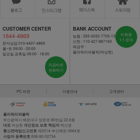
CUSTOMER CENTER
BANK ACCOUNT
1644-4869
비회원
농협 : 355-0032-7705-13
1:1 문의
신한 : 110-427-887160
문자상담 010-4407-4869
예금주 :
월~토 09:00 - 20:00
플라워리퍼블릭(박상현)
일요일·공휴일 09:00 - 18:00
지금바로
전화하기
PC 버전
이용안내
고객센터
플라워리퍼블릭
부산광역시 해운대구 양운로 80번길 22,9층
대표
박상현
개인정보 보호 책임자
박신영
통신판매업신고번호
제2014-부산해운-0664호
사업자 등록번호
608-92-02734