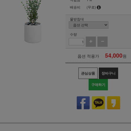
배송비
(무료)
물받침대
수량
54,000
옵션 적용가
원
관심상품
장바구니
구매하기