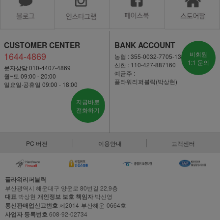
CUSTOMER CENTER
BANK ACCOUNT
1644-4869
비회원
농협 : 355-0032-7705-13
1:1 문의
신한 : 110-427-887160
문자상담 010-4407-4869
예금주 :
월~토 09:00 - 20:00
플라워리퍼블릭(박상현)
일요일·공휴일 09:00 - 18:00
지금바로
전화하기
PC 버전
이용안내
고객센터
플라워리퍼블릭
부산광역시 해운대구 양운로 80번길 22,9층
대표
박상현
개인정보 보호 책임자
박신영
통신판매업신고번호
제2014-부산해운-0664호
사업자 등록번호
608-92-02734