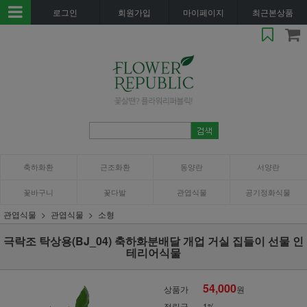
로그인
회원가입
마이페이지
최근본상품
축하화환
근조화환
동양란
서양란
꽃바구니
꽃다발
관엽식물
공기정화식물
관엽식물
관엽식물
소형
극락조 탁상용(BJ_04) 축하화분배달 개업 거실 집들이 선물 인
테리어식물
54,000
상품가
원
적립금
1%