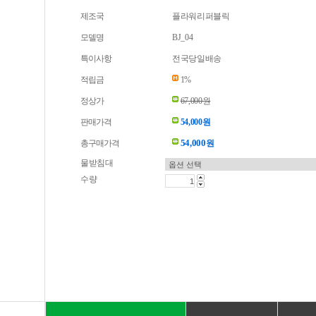
제조국
플라워리퍼블릭
모델명
BJ_04
특이사항
전국당일배송
적립금
1%
정상가
67,000원
판매가격
54,000원
54,000
총구매가격
원
물받침대
수량