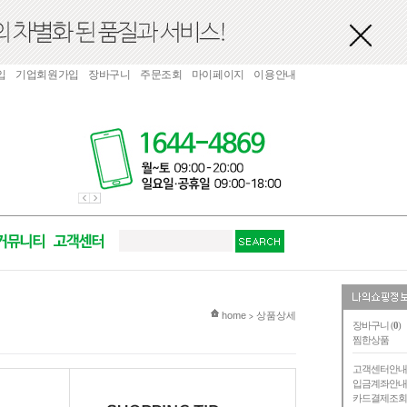
입
기업회원가입
장바구니
주문조회
마이페이지
이용안내
현재 위치
home
상품상세
>
장바구니 (
0
)
찜한상품
고객센터안
입금계좌안
카드결제조