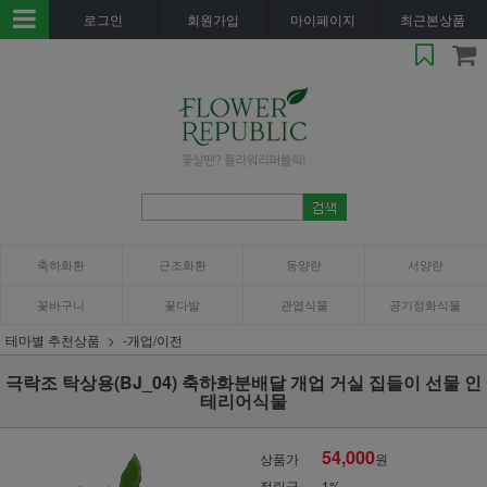
로그인
회원가입
마이페이지
최근본상품
축하화환
근조화환
동양란
서양란
꽃바구니
꽃다발
관엽식물
공기정화식물
테마별 추천상품
-개업/이전
극락조 탁상용(BJ_04) 축하화분배달 개업 거실 집들이 선물 인
테리어식물
54,000
상품가
원
적립금
1%