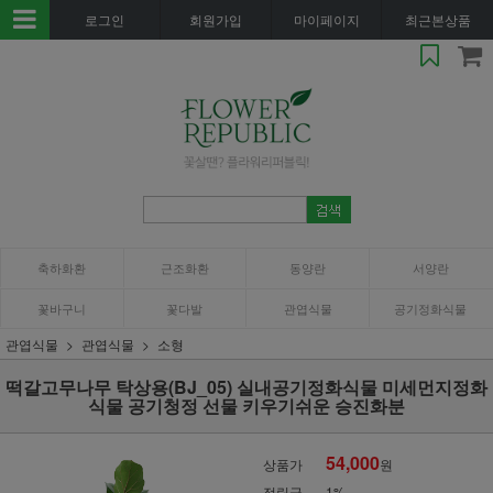
로그인
회원가입
마이페이지
최근본상품
축하화환
근조화환
동양란
서양란
꽃바구니
꽃다발
관엽식물
공기정화식물
관엽식물
관엽식물
소형
떡갈고무나무 탁상용(BJ_05) 실내공기정화식물 미세먼지정화
식물 공기청정 선물 키우기쉬운 승진화분
54,000
상품가
원
적립금
1%