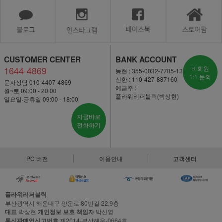
CUSTOMER CENTER
BANK ACCOUNT
1644-4869
비회원
농협 : 355-0032-7705-13
1:1 문의
신한 : 110-427-887160
문자상담 010-4407-4869
예금주 :
월~토 09:00 - 20:00
플라워리퍼블릭(박상현)
일요일·공휴일 09:00 - 18:00
지금바로
전화하기
PC 버전
이용안내
고객센터
플라워리퍼블릭
부산광역시 해운대구 양운로 80번길 22,9층
대표
박상현
개인정보 보호 책임자
박신영
통신판매업신고번호
제2014-부산해운-0664호