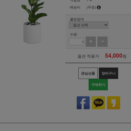
배송비
(무료)
물받침대
수량
54,000
옵션 적용가
원
관심상품
장바구니
구매하기