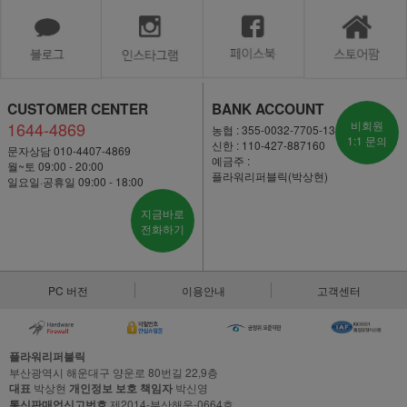
CUSTOMER CENTER
BANK ACCOUNT
1644-4869
비회원
농협 : 355-0032-7705-13
1:1 문의
신한 : 110-427-887160
문자상담 010-4407-4869
예금주 :
월~토 09:00 - 20:00
플라워리퍼블릭(박상현)
일요일·공휴일 09:00 - 18:00
지금바로
전화하기
PC 버전
이용안내
고객센터
플라워리퍼블릭
부산광역시 해운대구 양운로 80번길 22,9층
대표
박상현
개인정보 보호 책임자
박신영
통신판매업신고번호
제2014-부산해운-0664호