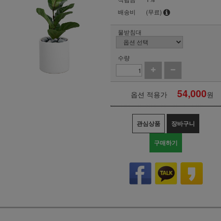
배송비
(무료)
물받침대
수량
54,000
옵션 적용가
원
관심상품
장바구니
구매하기