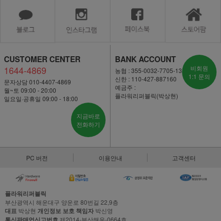
CUSTOMER CENTER
BANK ACCOUNT
1644-4869
비회원
농협 : 355-0032-7705-13
1:1 문의
신한 : 110-427-887160
문자상담 010-4407-4869
예금주 :
월~토 09:00 - 20:00
플라워리퍼블릭(박상현)
일요일·공휴일 09:00 - 18:00
지금바로
전화하기
PC 버전
이용안내
고객센터
플라워리퍼블릭
부산광역시 해운대구 양운로 80번길 22,9층
대표
박상현
개인정보 보호 책임자
박신영
통신판매업신고번호
제2014-부산해운-0664호