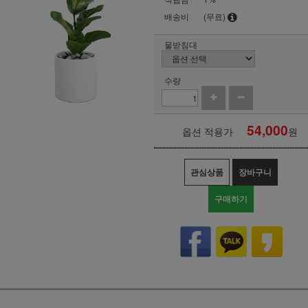
배송비
(무료)
물받침대
수량
54,000
옵션 적용가
원
관심상품
장바구니
구매하기