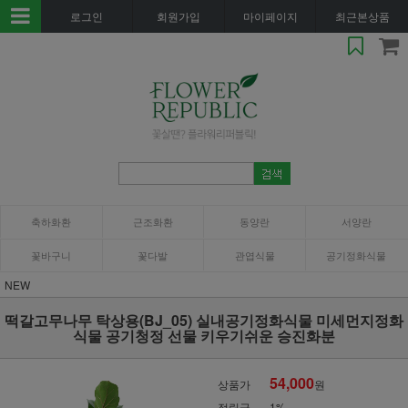
로그인
회원가입
마이페이지
최근본상품
축하화환
근조화환
동양란
서양란
꽃바구니
꽃다발
관엽식물
공기정화식물
NEW
떡갈고무나무 탁상용(BJ_05) 실내공기정화식물 미세먼지정화
식물 공기청정 선물 키우기쉬운 승진화분
54,000
상품가
원
적립금
1%