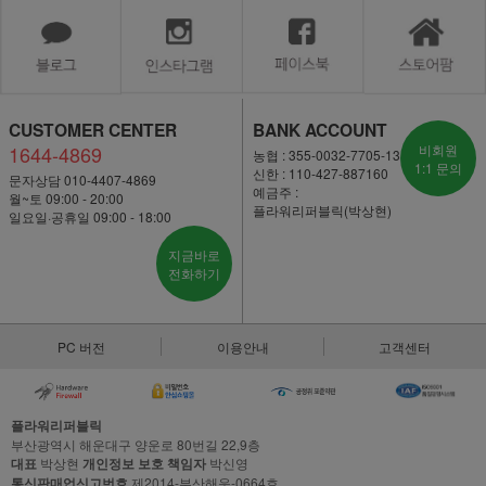
CUSTOMER CENTER
BANK ACCOUNT
1644-4869
비회원
농협 : 355-0032-7705-13
1:1 문의
신한 : 110-427-887160
문자상담 010-4407-4869
예금주 :
월~토 09:00 - 20:00
플라워리퍼블릭(박상현)
일요일·공휴일 09:00 - 18:00
지금바로
전화하기
PC 버전
이용안내
고객센터
플라워리퍼블릭
부산광역시 해운대구 양운로 80번길 22,9층
대표
박상현
개인정보 보호 책임자
박신영
통신판매업신고번호
제2014-부산해운-0664호