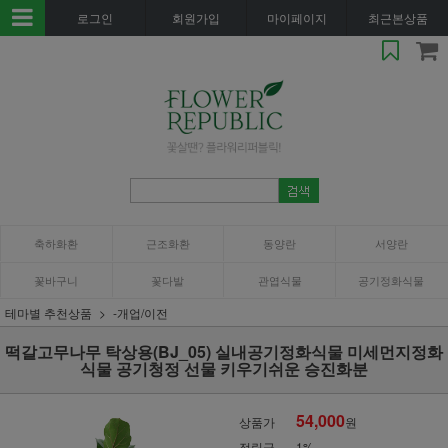
로그인
회원가입
마이페이지
최근본상품
축하화환
근조화환
동양란
서양란
꽃바구니
꽃다발
관엽식물
공기정화식물
테마별 추천상품
-개업/이전
떡갈고무나무 탁상용(BJ_05) 실내공기정화식물 미세먼지정화
식물 공기청정 선물 키우기쉬운 승진화분
54,000
상품가
원
적립금
1%