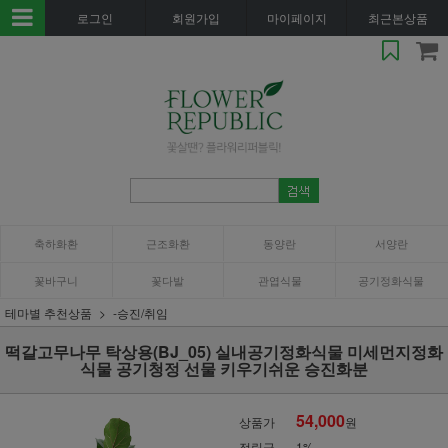
로그인
회원가입
마이페이지
최근본상품
축하화환
근조화환
동양란
서양란
꽃바구니
꽃다발
관엽식물
공기정화식물
테마별 추천상품
-승진/취임
떡갈고무나무 탁상용(BJ_05) 실내공기정화식물 미세먼지정화
식물 공기청정 선물 키우기쉬운 승진화분
54,000
상품가
원
적립금
1%