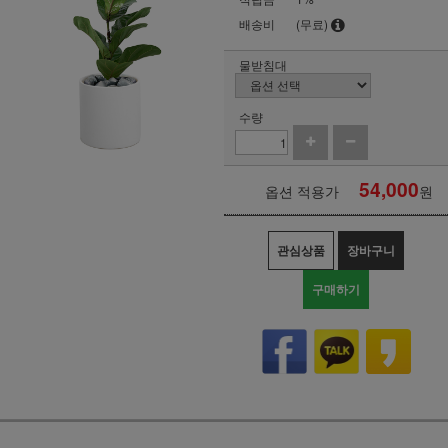
배송비
(무료)
물받침대
수량
54,000
옵션 적용가
원
관심상품
장바구니
구매하기