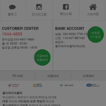
CUSTOMER CENTER
BANK ACCOUNT
1644-4869
비회원
농협 : 355-0032-7705-13
1:1 문의
신한 : 110-427-887160
문자상담 010-4407-4869
예금주 :
월~토 09:00 - 20:00
플라워리퍼블릭(박상현)
일요일·공휴일 09:00 - 18:00
지금바로
전화하기
PC 버전
이용안내
고객센터
플라워리퍼블릭
부산광역시 해운대구 양운로 80번길 22,9층
대표
박상현
개인정보 보호 책임자
박신영
통신판매업신고번호
제2014-부산해운-0664호