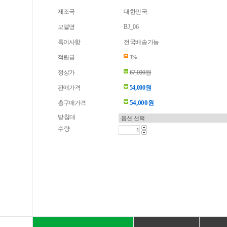
제조국
대한민국
모델명
BJ_06
특이사항
전국배송가능
적립금
1%
정상가
67,000원
판매가격
54,000원
54,000
총구매가격
원
받침대
수량