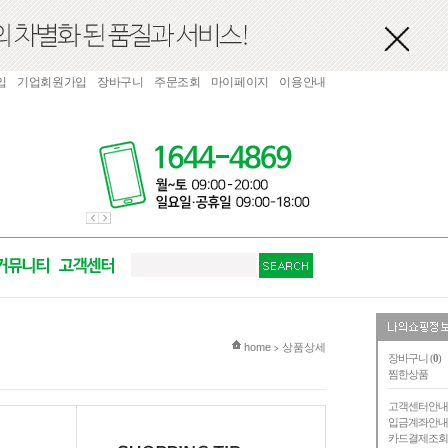
입
기업회원가입
장바구니
주문조회
마이페이지
이용안내
현재 위치
home
상품상세
>
장바구니 (
0
)
찜한상품
고객센터안
입금계좌안
카드결제조