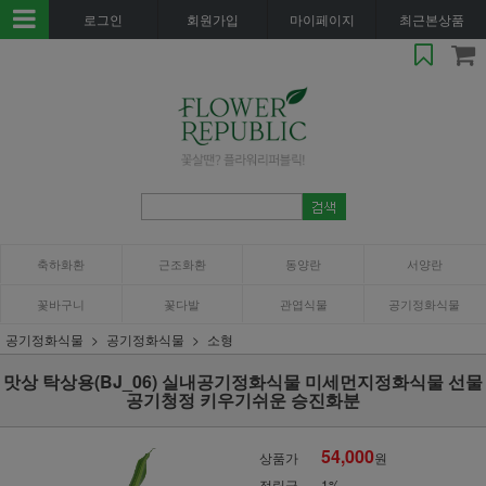
로그인
회원가입
마이페이지
최근본상품
축하화환
근조화환
동양란
서양란
꽃바구니
꽃다발
관엽식물
공기정화식물
공기정화식물
공기정화식물
소형
맛상 탁상용(BJ_06) 실내공기정화식물 미세먼지정화식물 선물
공기청정 키우기쉬운 승진화분
54,000
상품가
원
적립금
1%