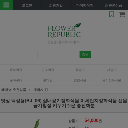
로그인
회원가입
마이페이지
최근본상품
축하화환
근조화환
동양란
서양란
꽃바구니
꽃다발
관엽식물
공기정화식물
테마별 추천상품
-개업/이전
맛상 탁상용(BJ_06) 실내공기정화식물 미세먼지정화식물 선물
공기청정 키우기쉬운 승진화분
54,000
상품가
원
적립금
1%