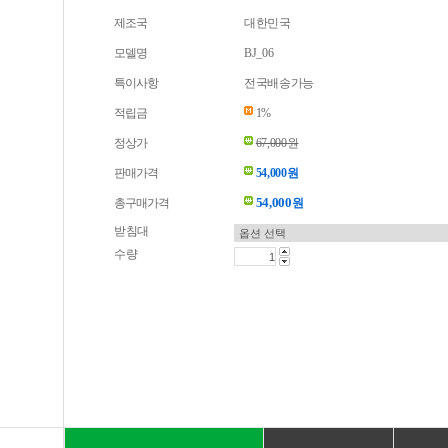
제조국
대한민국
모델명
BJ_06
특이사항
전국배송가능
적립금
1%
정상가
67,000원
판매가격
54,000원
54,000
총구매가격
원
받침대
수량