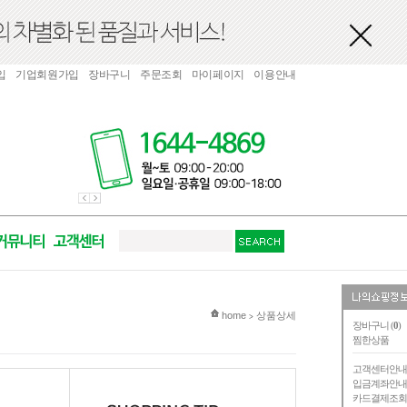
입
기업회원가입
장바구니
주문조회
마이페이지
이용안내
현재 위치
home
상품상세
>
장바구니 (
0
)
찜한상품
고객센터안
입금계좌안
카드결제조