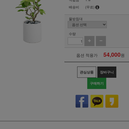
배송비
(무료)
물받침대
수량
54,000
옵션 적용가
원
관심상품
장바구니
구매하기