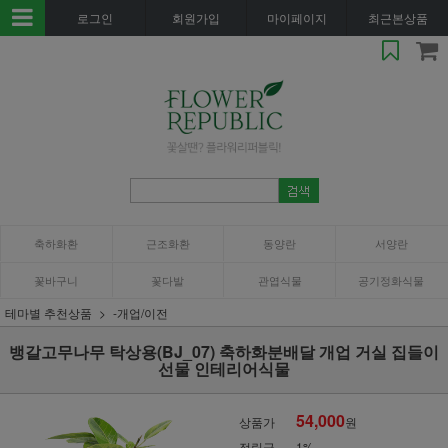
로그인
회원가입
마이페이지
최근본상품
축하화환
근조화환
동양란
서양란
꽃바구니
꽃다발
관엽식물
공기정화식물
테마별 추천상품
-개업/이전
뱅갈고무나무 탁상용(BJ_07) 축하화분배달 개업 거실 집들이
선물 인테리어식물
54,000
상품가
원
적립금
1%